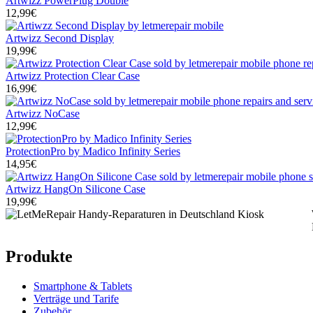
Artwizz PowerPlug Double
12,99€
Artwizz Second Display
19,99€
Artwizz Protection Clear Case
16,99€
Artwizz NoCase
12,99€
ProtectionPro by Madico Infinity Series
14,95€
Artwizz HangOn Silicone Case
19,99€
Produkte
Smartphone & Tablets
Verträge und Tarife
Zubehör