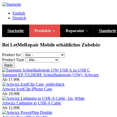
Direkt
zum
English
Inhalt
Deutsch
Startseite
Produkte
Reparatur
Standorte
Bei LetMeRepair Mobile erhältliches Zubehör
Product for
Product Type
Samsung EP-TA20EBE Schnellladegerät (15W), Schwarz
Ab 17,99€
Artwizz IcedClip iPhone Case
Ab 19,99€
Artwizz Lightning to USB-A Cable
Ab 12,99€